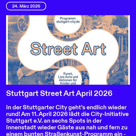
24. März 2026
Stuttgart Street Art April 2026
In der Stuttgarter City geht’s endlich wieder
rund! Am 11. April 2026 lädt die City-Initiative
Stuttgart e.V. an sechs Spots in der
Innenstadt wieder Gäste aus nah und fern zu
einem bunten Straßenkunst-Programm ein -