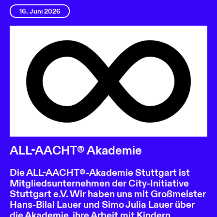
16. Juni 2026
ALL-AACHT® Akademie
Die ALL-AACHT®-Akademie Stuttgart ist
Mitgliedsunternehmen der City-Initiative
Stuttgart e.V. Wir haben uns mit Großmeister
Hans-Bilal Lauer und Simo Julia Lauer über
die Akademie, ihre Arbeit mit Kindern,