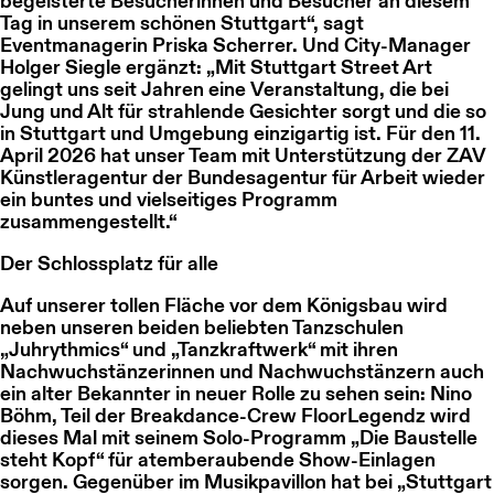
begeisterte Besucherinnen und Besucher an diesem
Tag in unserem schönen Stuttgart“, sagt
Eventmanagerin Priska Scherrer. Und City-Manager
Holger Siegle ergänzt: „Mit Stuttgart Street Art
gelingt uns seit Jahren eine Veranstaltung, die bei
Jung und Alt für strahlende Gesichter sorgt und die so
in Stuttgart und Umgebung einzigartig ist. Für den 11.
April 2026 hat unser Team mit Unterstützung der ZAV
Künstleragentur der Bundesagentur für Arbeit wieder
ein buntes und vielseitiges Programm
zusammengestellt.“
Der Schlossplatz für alle
Auf unserer tollen Fläche vor dem Königsbau wird
neben unseren beiden beliebten Tanzschulen
„Juhrythmics“ und „Tanzkraftwerk“ mit ihren
Nachwuchstänzerinnen und Nachwuchstänzern auch
ein alter Bekannter in neuer Rolle zu sehen sein: Nino
Böhm, Teil der Breakdance-Crew FloorLegendz wird
dieses Mal mit seinem Solo-Programm „Die Baustelle
steht Kopf“ für atemberaubende Show-Einlagen
sorgen. Gegenüber im Musikpavillon hat bei „Stuttgart