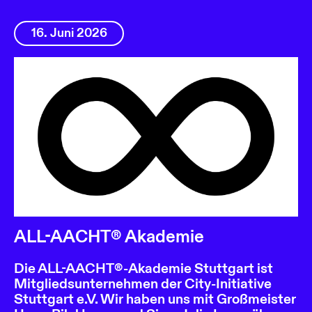
16. Juni 2026
ALL-AACHT® Akademie
Die ALL-AACHT®-Akademie Stuttgart ist
Mitgliedsunternehmen der City-Initiative
Stuttgart e.V. Wir haben uns mit Großmeister