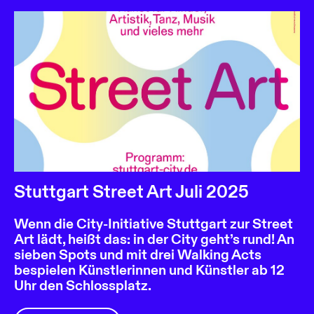
Stuttgart Street Art Juli 2025
Wenn die City-Initiative Stuttgart zur Street
Art lädt, heißt das: in der City geht’s rund! An
sieben Spots und mit drei Walking Acts
bespielen Künstlerinnen und Künstler ab 12
Uhr den Schlossplatz.