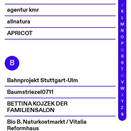
J
agentur kmr
K
L
allnatura
M
N
APRICOT
O
P
Q
R
B
S
T
U
Bahnprojekt Stuttgart-Ulm
V
W
Baumstriezel0711
X
Y
BETTINA KOJZEK DER
Z
FAMILIENSALON
&
Bio B. Naturkostmarkt / Vitalia
Reformhaus