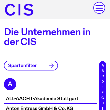
Die Unternehmen in
der CIS
Spartenfilter
A
B
C
D
A
E
F
ALL-AACHT-Akademie Stuttgart
G
H
Anton Entress GmbH & Co. KG
I