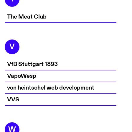
The Meat Club
V
VfB Stuttgart 1893
VapoWesp
von heintschel web development
VVS
W