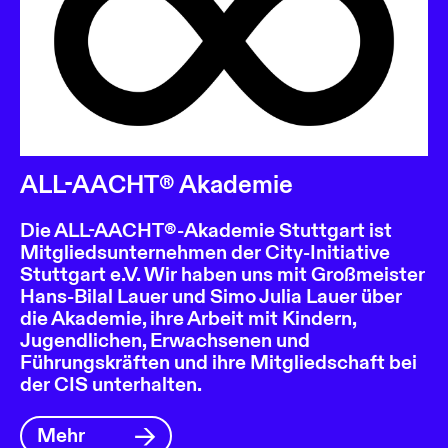
ALL-AACHT® Akademie
Die ALL-AACHT®-Akademie Stuttgart ist
Mitgliedsunternehmen der City-Initiative
Stuttgart e.V. Wir haben uns mit Großmeister
Hans-Bilal Lauer und Simo Julia Lauer über
die Akademie, ihre Arbeit mit Kindern,
Jugendlichen, Erwachsenen und
Führungskräften und ihre Mitgliedschaft bei
der CIS unterhalten.
Mehr