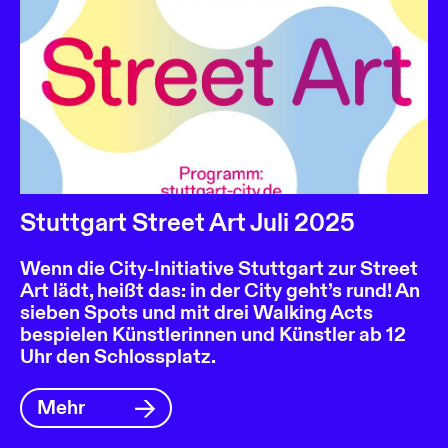
Stuttgart Street Art Juli 2025
Wenn die City-Initiative Stuttgart zur Street
Art lädt, heißt das: in der City geht’s rund! An
sieben Spots und mit drei Walking Acts
bespielen Künstlerinnen und Künstler ab 12
Uhr den Schlossplatz.
Mehr