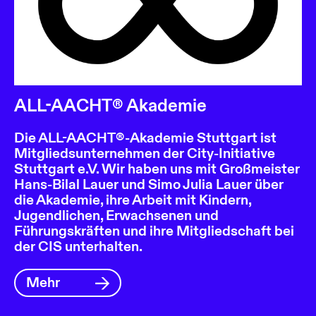
ALL-AACHT® Akademie
Die ALL-AACHT®-Akademie Stuttgart ist
Mitgliedsunternehmen der City-Initiative
Stuttgart e.V. Wir haben uns mit Großmeister
Hans-Bilal Lauer und Simo Julia Lauer über
die Akademie, ihre Arbeit mit Kindern,
Jugendlichen, Erwachsenen und
Führungskräften und ihre Mitgliedschaft bei
der CIS unterhalten.
Mehr