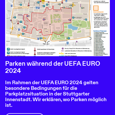
Parken während der UEFA EURO
2024
Im Rahmen der UEFA EURO 2024 gelten
besondere Bedingungen für die
Parkplatzsituation in der Stuttgarter
Innenstadt. Wir erklären, wo Parken möglich
ist.