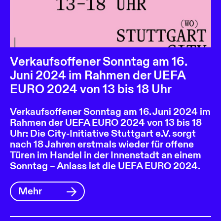
Verkaufsoffener Sonntag am 16.
Juni 2024 im Rahmen der UEFA
EURO 2024 von 13 bis 18 Uhr
Verkaufsoffener Sonntag am 16. Juni 2024 im
Rahmen der UEFA EURO 2024 von 13 bis 18
Uhr: Die City-Initiative Stuttgart e.V. sorgt
nach 18 Jahren erstmals wieder für offene
Türen im Handel in der Innenstadt an einem
Sonntag – Anlass ist die UEFA EURO 2024.
Mehr