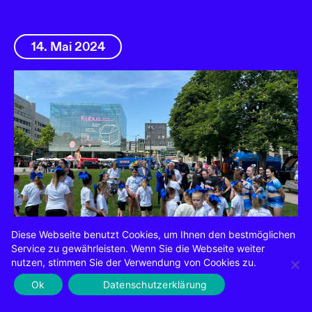
14. Mai 2024
Diese Webseite benutzt Cookies, um Ihnen den bestmöglichen
Beim 20. Kinder- und
Service zu gewährleisten. Wenn Sie die Webseite weiter
nutzen, stimmen Sie der Verwendung von Cookies zu.
Familienfestival wird die Innenstadt
Ok
Datenschutzerklärung
zur Spielwiese