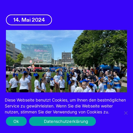
14. Mai 2024
Diese Webseite benutzt Cookies, um Ihnen den bestmöglichen
Beim 20. Kinder- und
Service zu gewährleisten. Wenn Sie die Webseite weiter
nutzen, stimmen Sie der Verwendung von Cookies zu.
Familienfestival wird die Innenstadt
Ok
Datenschutzerklärung
zur Spielwiese