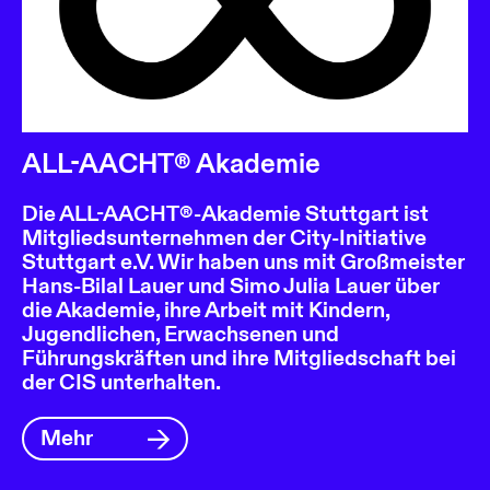
ALL-AACHT® Akademie
Die ALL-AACHT®-Akademie Stuttgart ist
Mitgliedsunternehmen der City-Initiative
Stuttgart e.V. Wir haben uns mit Großmeister
Hans-Bilal Lauer und Simo Julia Lauer über
die Akademie, ihre Arbeit mit Kindern,
Jugendlichen, Erwachsenen und
Führungskräften und ihre Mitgliedschaft bei
der CIS unterhalten.
Mehr