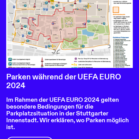
Parken während der UEFA EURO
2024
Im Rahmen der UEFA EURO 2024 gelten
besondere Bedingungen für die
Parkplatzsituation in der Stuttgarter
Innenstadt. Wir erklären, wo Parken möglich
ist.