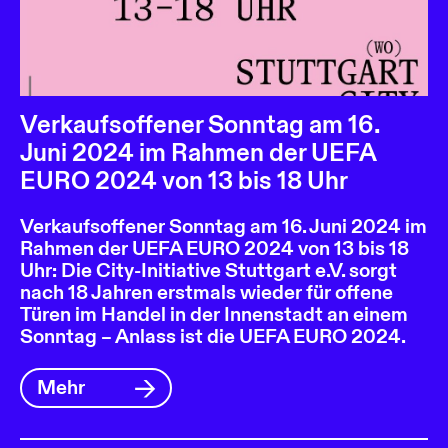
Verkaufsoffener Sonntag am 16.
Juni 2024 im Rahmen der UEFA
EURO 2024 von 13 bis 18 Uhr
Verkaufsoffener Sonntag am 16. Juni 2024 im
Rahmen der UEFA EURO 2024 von 13 bis 18
Uhr: Die City-Initiative Stuttgart e.V. sorgt
nach 18 Jahren erstmals wieder für offene
Türen im Handel in der Innenstadt an einem
Sonntag – Anlass ist die UEFA EURO 2024.
Mehr