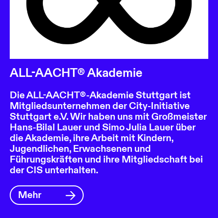
ALL-AACHT® Akademie
Die ALL-AACHT®-Akademie Stuttgart ist
Mitgliedsunternehmen der City-Initiative
Stuttgart e.V. Wir haben uns mit Großmeister
Hans-Bilal Lauer und Simo Julia Lauer über
die Akademie, ihre Arbeit mit Kindern,
Jugendlichen, Erwachsenen und
Führungskräften und ihre Mitgliedschaft bei
der CIS unterhalten.
Mehr