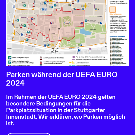
Parken während der UEFA EURO
2024
Im Rahmen der UEFA EURO 2024 gelten
besondere Bedingungen für die
Parkplatzsituation in der Stuttgarter
Innenstadt. Wir erklären, wo Parken möglich
ist.