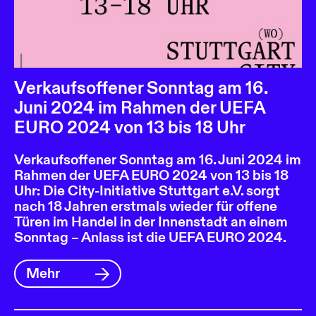
Verkaufsoffener Sonntag am 16.
Juni 2024 im Rahmen der UEFA
EURO 2024 von 13 bis 18 Uhr
Verkaufsoffener Sonntag am 16. Juni 2024 im
Rahmen der UEFA EURO 2024 von 13 bis 18
Uhr: Die City-Initiative Stuttgart e.V. sorgt
nach 18 Jahren erstmals wieder für offene
Türen im Handel in der Innenstadt an einem
Sonntag – Anlass ist die UEFA EURO 2024.
Mehr