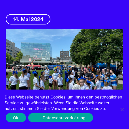
14. Mai 2024
Diese Webseite benutzt Cookies, um Ihnen den bestmöglichen
Beim 20. Kinder- und
Service zu gewährleisten. Wenn Sie die Webseite weiter
nutzen, stimmen Sie der Verwendung von Cookies zu.
Familienfestival wird die Innenstadt
Ok
Datenschutzerklärung
zur Spielwiese