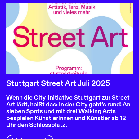
Stuttgart Street Art Juli 2025
Wenn die City-Initiative Stuttgart zur Street
Art lädt, heißt das: in der City geht’s rund! An
sieben Spots und mit drei Walking Acts
bespielen Künstlerinnen und Künstler ab 12
Uhr den Schlossplatz.