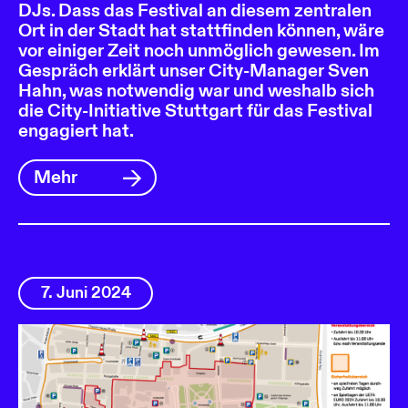
DJs. Dass das Festival an diesem zentralen
Ort in der Stadt hat stattfinden können, wäre
vor einiger Zeit noch unmöglich gewesen. Im
Gespräch erklärt unser City-Manager Sven
Hahn, was notwendig war und weshalb sich
die City-Initiative Stuttgart für das Festival
engagiert hat.
Mehr
7. Juni 2024