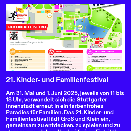
21. Kinder- und Familienfestival
Am 31. Mai und 1. Juni 2025, jeweils von 11 bis
18 Uhr, verwandelt sich die Stuttgarter
Innenstadt erneut in ein farbenfrohes
Paradies für Familien. Das 21. Kinder- und
Familienfestival lädt Groß und Klein ein,
gemeinsam zu entdecken, zu spielen und zu