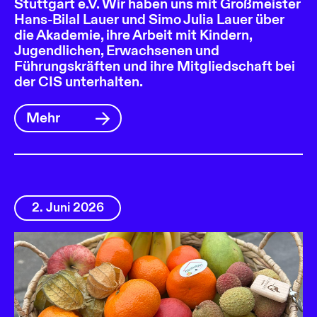
Stuttgart e.V. Wir haben uns mit Großmeister
Hans-Bilal Lauer und Simo Julia Lauer über
die Akademie, ihre Arbeit mit Kindern,
Jugendlichen, Erwachsenen und
Führungskräften und ihre Mitgliedschaft bei
der CIS unterhalten.
Mehr
2. Juni 2026