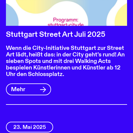
Stuttgart Street Art Juli 2025
Wenn die City-Initiative Stuttgart zur Street
Art lädt, heißt das: in der City geht’s rund! An
sieben Spots und mit drei Walking Acts
bespielen Künstlerinnen und Künstler ab 12
Uhr den Schlossplatz.
Mehr
23. Mai 2025