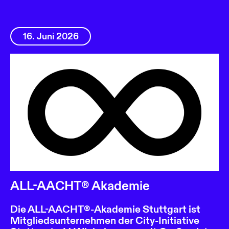
16. Juni 2026
ALL-AACHT® Akademie
Die ALL-AACHT®-Akademie Stuttgart ist
Mitgliedsunternehmen der City-Initiative